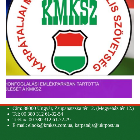
Cím: 88000 Ungvár, Zsupanatszka tér 12. (Megyeház tér 12.)
Tel: 00 380 312 61-32-54
Tel/fax: 00 380 312 61-72-79
E-mail:
elnok@kmksz.com.ua
,
karpatalja@ukrpost.ua