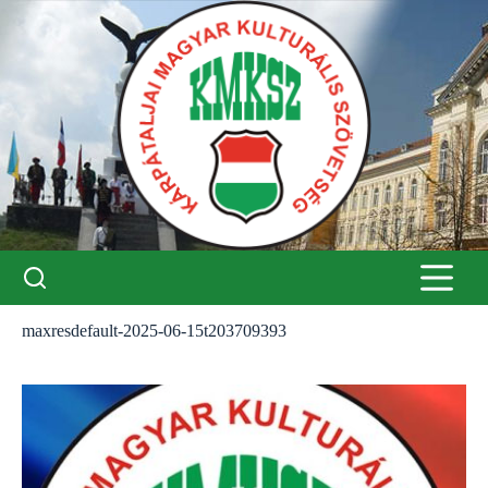
Skip
to
content
maxresdefault-2025-06-15t203709393