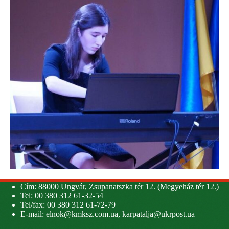
Cím: 88000 Ungvár, Zsupanatszka tér 12. (Megyeház tér 12.)
Tel: 00 380 312 61-32-54
Tel/fax: 00 380 312 61-72-79
E-mail:
elnok@kmksz.com.ua
,
karpatalja@ukrpost.ua