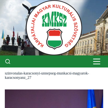
Skip
to
content
szinvonalas-karacsonyi-unnepseg-munkacsi-magyarok-
karacsonyanz_27