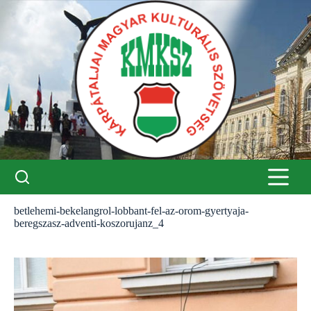
Skip
to
content
betlehemi-bekelangrol-lobbant-fel-az-orom-gyertyaja-
beregszasz-adventi-koszorujanz_4