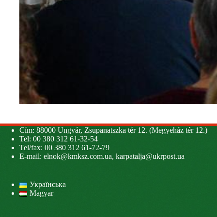
Cím: 88000 Ungvár, Zsupanatszka tér 12. (Megyeház tér 12.)
Tel: 00 380 312 61-32-54
Tel/fax: 00 380 312 61-72-79
E-mail:
elnok@kmksz.com.ua
,
karpatalja@ukrpost.ua
Українська
Magyar