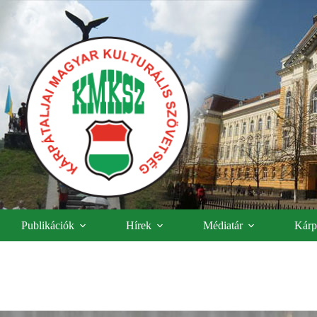
Publikációk
Hírek
Médiatár
Kárpá