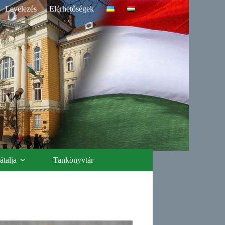
Levelezés
Elérhetőségek
talja
Tankönyvtár