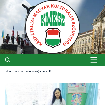
Skip
to
content
adventi-program-csongoronz_0