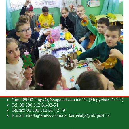
Cím: 88000 Ungvár, Zsupanatszka tér 12. (Megyeház tér 12.)
Tel: 00 380 312 61-32-54
Tel/fax: 00 380 312 61-72-79
E-mail:
elnok@kmksz.com.ua
,
karpatalja@ukrpost.ua