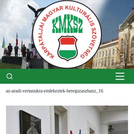
Skip
to
content
az-aradi-vertanukra-emlekeztek-beregszaszbanz_16