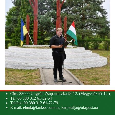
Cím: 88000 Ungvár, Zsupanatszka tér 12. (Megyeház tér 12.)
Tel: 00 380 312 61-32-54
Tel/fax: 00 380 312 61-72-79
E-mail:
elnok@kmksz.com.ua
,
karpatalja@ukrpost.ua