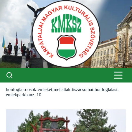
Skip
to
content
honfoglalo-osok-emleket-meltattak-tiszacsomai-honfoglalasi-
emlekparkbanz_10