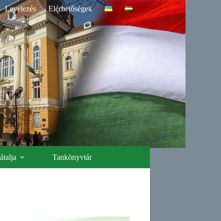
Levelezés
Elérhetőségek
talja
Tankönyvtár