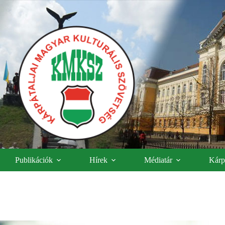
Publikációk
Hírek
Médiatár
Kárpá