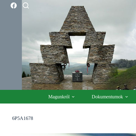
Skip
to
content
Magunkról
Dokumentumok
6P5A1678