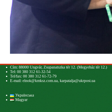
Cím: 88000 Ungvár, Zsupanatszka tér 12. (Megyeház tér 12.)
Tel: 00 380 312 61-32-54
Tel/fax: 00 380 312 61-72-79
E-mail:
elnok@kmksz.com.ua
,
karpatalja@ukrpost.ua
Українська
Magyar