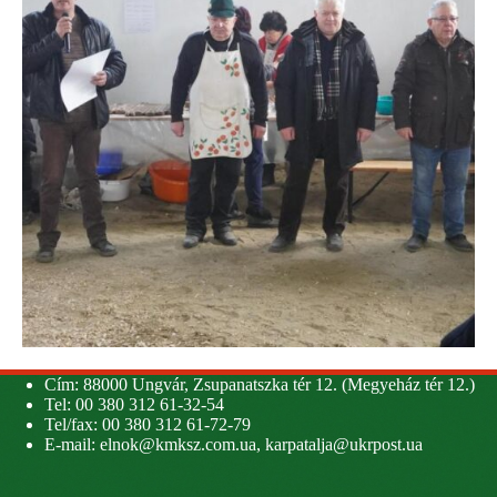
Cím: 88000 Ungvár, Zsupanatszka tér 12. (Megyeház tér 12.)
Tel: 00 380 312 61-32-54
Tel/fax: 00 380 312 61-72-79
E-mail:
elnok@kmksz.com.ua
,
karpatalja@ukrpost.ua