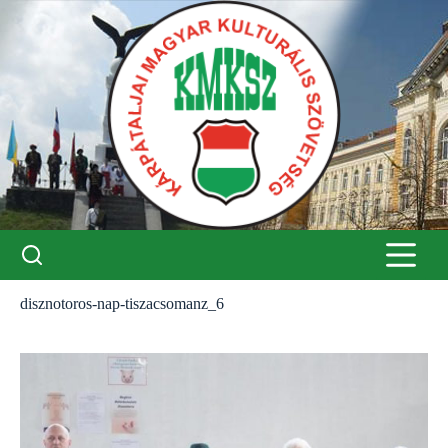
Skip
to
content
disznotoros-nap-tiszacsomanz_6