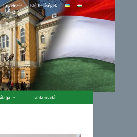
Levelezés
Elérhetőségek
talja
Tankönyvtár