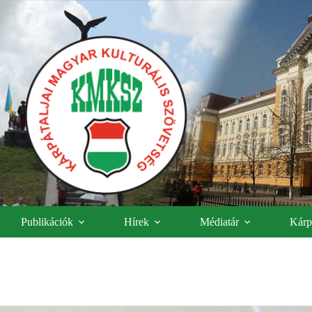
Publikációk
Hírek
Médiatár
Kárpá