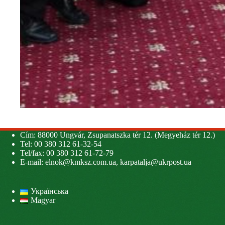
Cím: 88000 Ungvár, Zsupanatszka tér 12. (Megyeház tér 12.)
Tel: 00 380 312 61-32-54
Tel/fax: 00 380 312 61-72-79
E-mail:
elnok@kmksz.com.ua
,
karpatalja@ukrpost.ua
Українська
Magyar