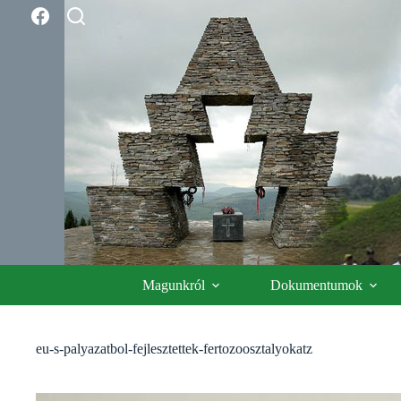
Skip
to
content
Magunkról
Dokumentumok
eu-s-palyazatbol-fejlesztettek-fertozoosztalyokatz