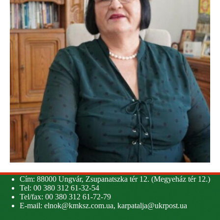
Cím: 88000 Ungvár, Zsupanatszka tér 12. (Megyeház tér 12.)
Tel: 00 380 312 61-32-54
Tel/fax: 00 380 312 61-72-79
E-mail:
elnok@kmksz.com.ua
,
karpatalja@ukrpost.ua