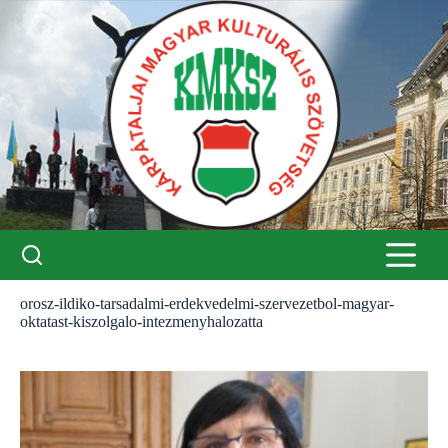
Skip
to
content
orosz-ildiko-tarsadalmi-erdekvedelmi-szervezetbol-magyar-
oktatast-kiszolgalo-intezmenyhalozatta