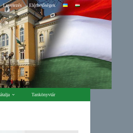
Levelezés
Elérhetőségek
talja
Tankönyvtár