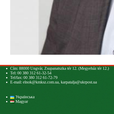
Cím: 88000 Ungvár, Zsupanatszka tér 12. (Megyeház tér 12.)
Tel: 00 380 312 61-32-54
Tel/fax: 00 380 312 61-72-79
E-mail:
elnok@kmksz.com.ua
,
karpatalja@ukrpost.ua
Українська
Magyar