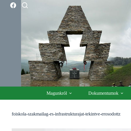
Skip
to
content
Magunkról
Dokumentumok
foiskola-szakmailag-es-infrastrukturajat-tekintve-erosodottz