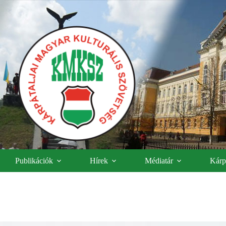
Publikációk
Hírek
Médiatár
Kárpá