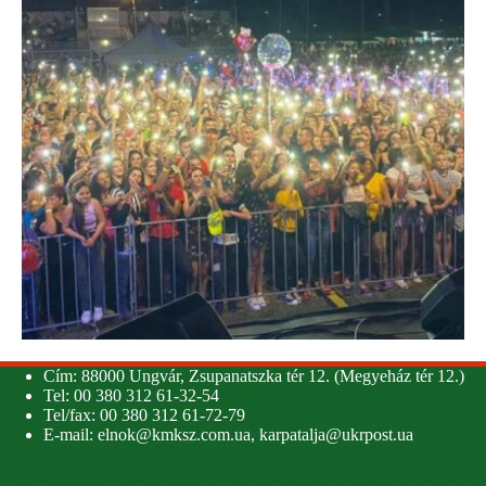
Cím: 88000 Ungvár, Zsupanatszka tér 12. (Megyeház tér 12.)
Tel: 00 380 312 61-32-54
Tel/fax: 00 380 312 61-72-79
E-mail:
elnok@kmksz.com.ua
,
karpatalja@ukrpost.ua