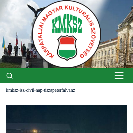
Skip
to
content
kmksz-isz-civil-nap-tiszapeterfalvanz