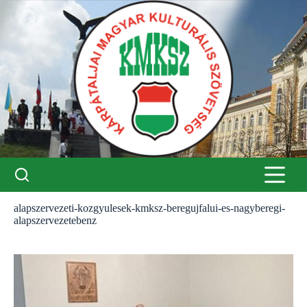
Skip
to
content
alapszervezeti-kozgyulesek-kmksz-beregujfalui-es-nagyberegi-
alapszervezetebenz