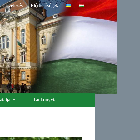
Levelezés
Elérhetőségek
talja
Tankönyvtár