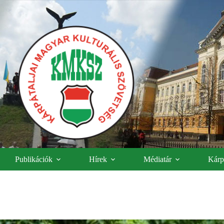
Publikációk
Hírek
Médiatár
Kárpá