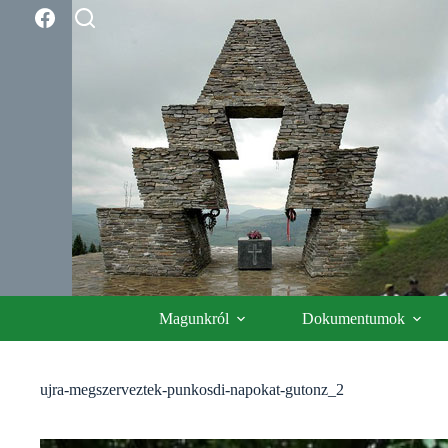
Skip
to
content
Magunkról
Dokumentumok
ujra-megszerveztek-punkosdi-napokat-gutonz_2