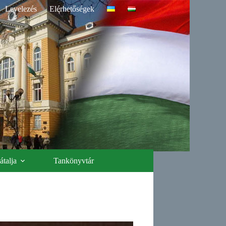
Levelezés
Elérhetőségek
talja
Tankönyvtár