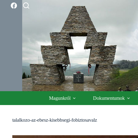
Skip
to
content
Magunkról
Dokumentumok
talalkozo-az-ebesz-kisebbsegi-fobiztosavalz