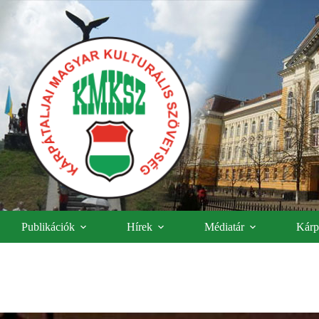
Publikációk
Hírek
Médiatár
Kárpá