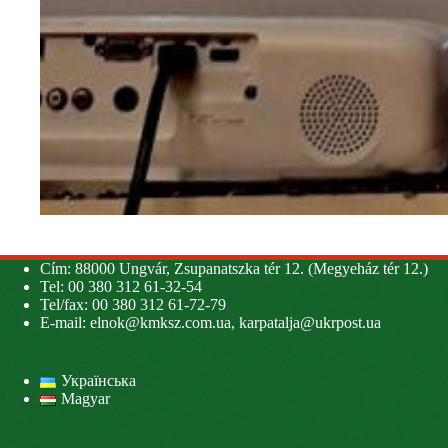
Cím: 88000 Ungvár, Zsupanatszka tér 12. (Megyeház tér 12.)
Tel: 00 380 312 61-32-54
Tel/fax: 00 380 312 61-72-79
E-mail:
elnok@kmksz.com.ua
,
karpatalja@ukrpost.ua
Українська
Magyar