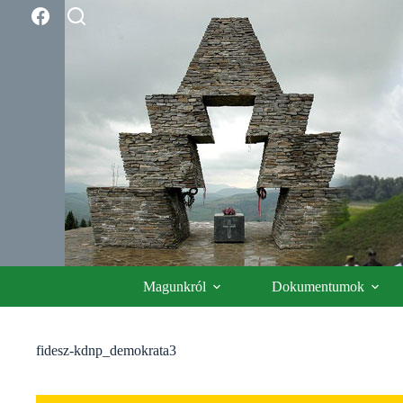
Skip
to
content
Magunkról
Dokumentumok
fidesz-kdnp_demokrata3