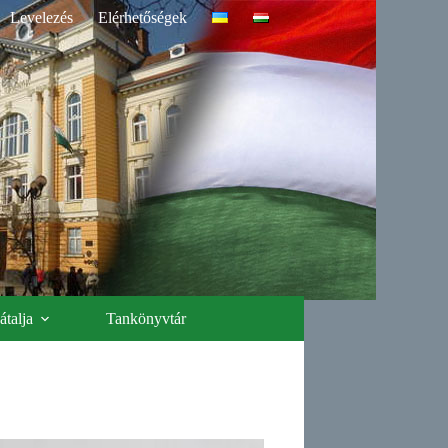
Levelezés
Elérhetőségek
talja
Tankönyvtár