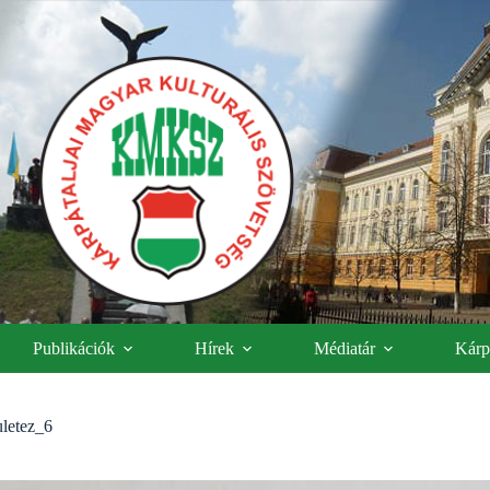
Publikációk
Hírek
Médiatár
Kárpá
uletez_6