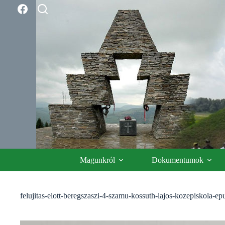
Skip
to
content
Magunkról
Dokumentumok
felujitas-elott-beregszaszi-4-szamu-kossuth-lajos-kozepiskola-ep