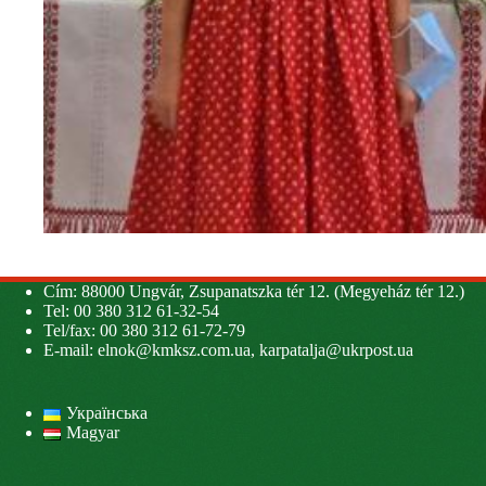
Cím: 88000 Ungvár, Zsupanatszka tér 12. (Megyeház tér 12.)
Tel: 00 380 312 61-32-54
Tel/fax: 00 380 312 61-72-79
E-mail:
elnok@kmksz.com.ua
,
karpatalja@ukrpost.ua
Українська
Magyar