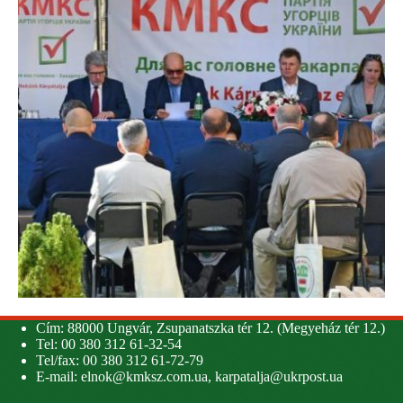
Cím: 88000 Ungvár, Zsupanatszka tér 12. (Megyeház tér 12.)
Tel: 00 380 312 61-32-54
Tel/fax: 00 380 312 61-72-79
E-mail:
elnok@kmksz.com.ua
,
karpatalja@ukrpost.ua