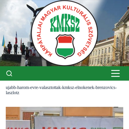
Skip
to
content
ujabb-harom-evre-valasztottak-kmksz-elnokenek-brenzovics-
laszlotz