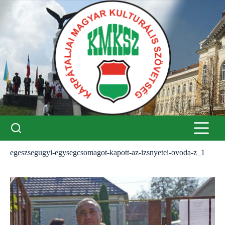
Skip
to
content
egeszsegugyi-egysegcsomagot-kapott-az-izsnyetei-ovoda-z_1