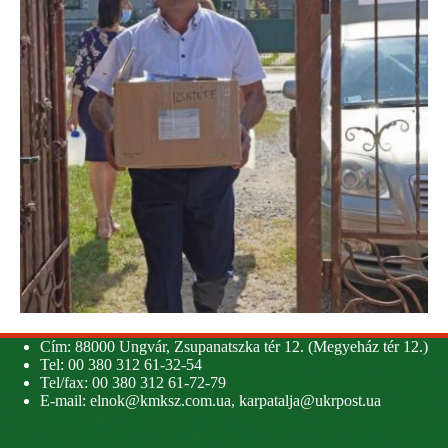
Cím: 88000 Ungvár, Zsupanatszka tér 12. (Megyeház tér 12.)
Tel: 00 380 312 61-32-54
Tel/fax: 00 380 312 61-72-79
E-mail:
elnok@kmksz.com.ua
,
karpatalja@ukrpost.ua