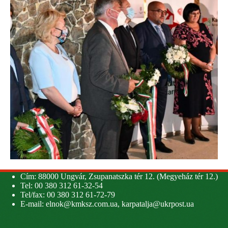
Cím: 88000 Ungvár, Zsupanatszka tér 12. (Megyeház tér 12.)
Tel: 00 380 312 61-32-54
Tel/fax: 00 380 312 61-72-79
E-mail:
elnok@kmksz.com.ua
,
karpatalja@ukrpost.ua