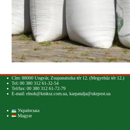
Cím: 88000 Ungvár, Zsupanatszka tér 12. (Megyeház tér 12.)
Tel: 00 380 312 61-32-54
Tel/fax: 00 380 312 61-72-79
E-mail:
elnok@kmksz.com.ua
,
karpatalja@ukrpost.ua
Українська
Magyar