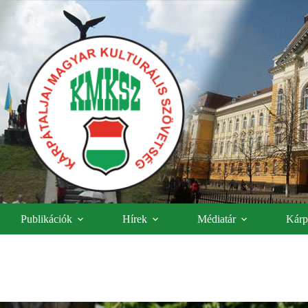
Publikációk
Hírek
Médiatár
Kárpá