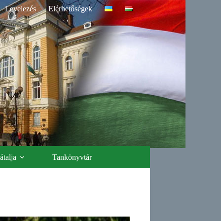
Levelezés
Elérhetőségek
talja
Tankönyvtár