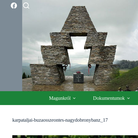
Skip
to
content
Magunkról
Dokumentumok
karpataljai-buzaosszeontes-nagydobronybanz_17