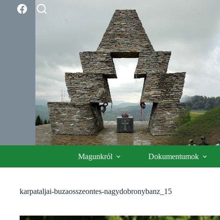
Skip
to
content
Magunkról
Dokumentumok
karpataljai-buzaosszeontes-nagydobronybanz_15