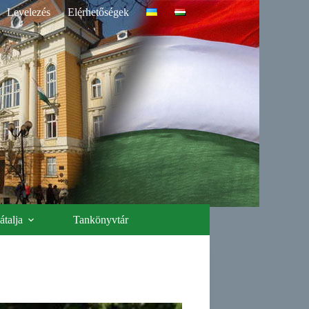
Levelezés
Elérhetőségek
talja
Tankönyvtár