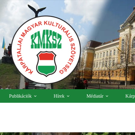
Publikációk
Hírek
Médiatár
Kárpá