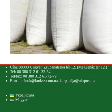
Cím: 88000 Ungvár, Zsupanatszka tér 12. (Megyeház tér 12.)
Tel: 00 380 312 61-32-54
Tel/fax: 00 380 312 61-72-79
E-mail:
elnok@kmksz.com.ua
,
karpatalja@ukrpost.ua
Українська
Magyar