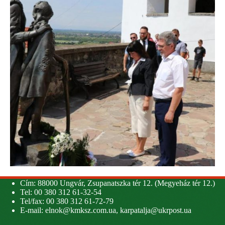
Cím: 88000 Ungvár, Zsupanatszka tér 12. (Megyeház tér 12.)
Tel: 00 380 312 61-32-54
Tel/fax: 00 380 312 61-72-79
E-mail:
elnok@kmksz.com.ua
,
karpatalja@ukrpost.ua