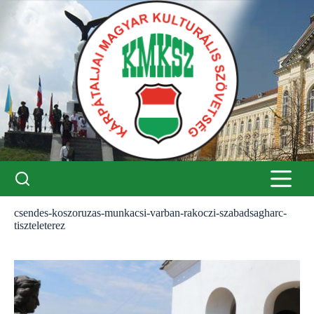
Skip
to
content
csendes-koszoruzas-munkacsi-varban-rakoczi-szabadsagharc-
tiszteleterez