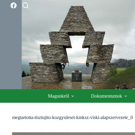
Skip
to
content
Magunkról
Dokumentumok
megtartotta-tisztujito-kozgyuleset-kmksz-viski-alapszervezete_0