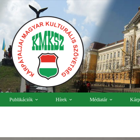
Publikációk
Hírek
Médiatár
Kárpá