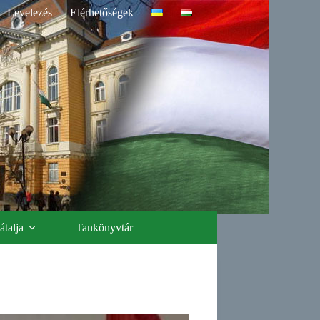
Levelezés
Elérhetőségek
talja
Tankönyvtár