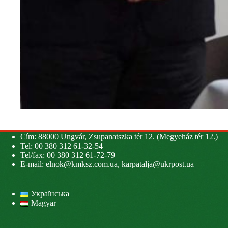
Cím: 88000 Ungvár, Zsupanatszka tér 12. (Megyeház tér 12.)
Tel: 00 380 312 61-32-54
Tel/fax: 00 380 312 61-72-79
E-mail:
elnok@kmksz.com.ua
,
karpatalja@ukrpost.ua
Українська
Magyar