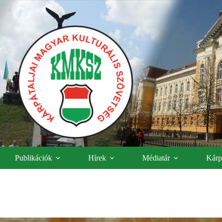
Publikációk
Hírek
Médiatár
Kárpá