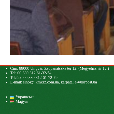
Cím: 88000 Ungvár, Zsupanatszka tér 12. (Megyeház tér 12.)
Tel: 00 380 312 61-32-54
Tel/fax: 00 380 312 61-72-79
E-mail:
elnok@kmksz.com.ua
,
karpatalja@ukrpost.ua
Українська
Magyar