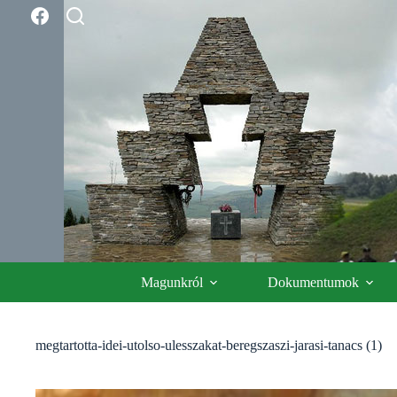
Skip
to
content
Magunkról
Dokumentumok
megtartotta-idei-utolso-ulesszakat-beregszaszi-jarasi-tanacs (1)