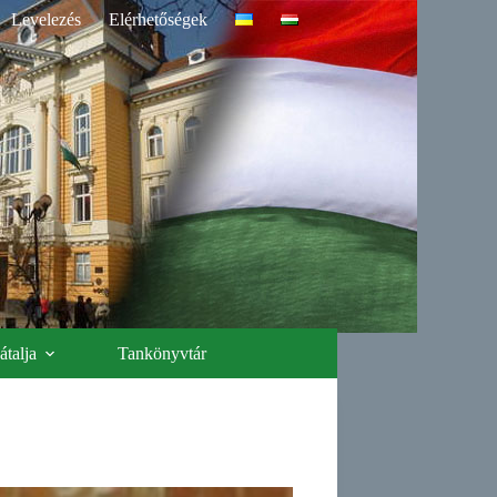
Levelezés
Elérhetőségek
talja
Tankönyvtár