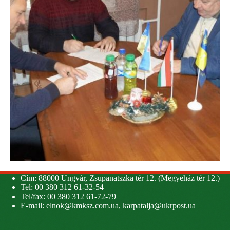
Cím: 88000 Ungvár, Zsupanatszka tér 12. (Megyeház tér 12.)
Tel: 00 380 312 61-32-54
Tel/fax: 00 380 312 61-72-79
E-mail:
elnok@kmksz.com.ua
,
karpatalja@ukrpost.ua