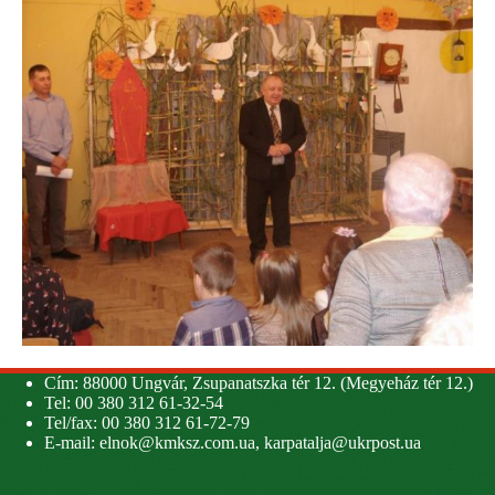
Cím: 88000 Ungvár, Zsupanatszka tér 12. (Megyeház tér 12.)
Tel: 00 380 312 61-32-54
Tel/fax: 00 380 312 61-72-79
E-mail:
elnok@kmksz.com.ua
,
karpatalja@ukrpost.ua