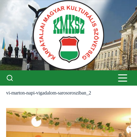
Skip
to
content
vi-marton-napi-vigadalom-sarosorosziban_2