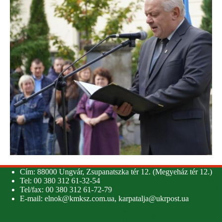
Cím: 88000 Ungvár, Zsupanatszka tér 12. (Megyeház tér 12.)
Tel: 00 380 312 61-32-54
Tel/fax: 00 380 312 61-72-79
E-mail:
elnok@kmksz.com.ua
,
karpatalja@ukrpost.ua