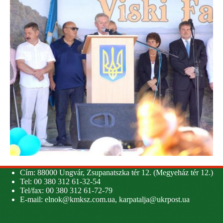
Cím: 88000 Ungvár, Zsupanatszka tér 12. (Megyeház tér 12.)
Tel: 00 380 312 61-32-54
Tel/fax: 00 380 312 61-72-79
E-mail:
elnok@kmksz.com.ua
,
karpatalja@ukrpost.ua