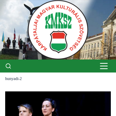
Skip
to
content
hunyadi-2