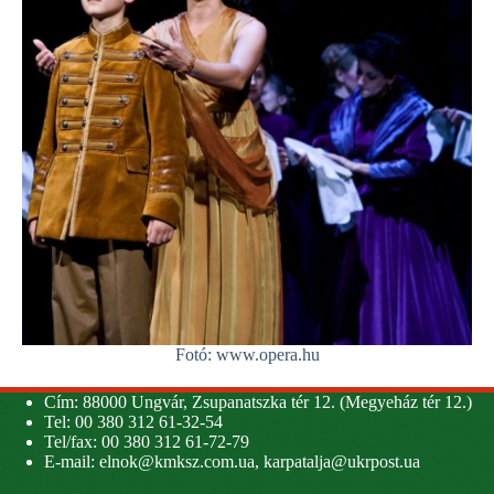
Fotó: www.opera.hu
Cím: 88000 Ungvár, Zsupanatszka tér 12. (Megyeház tér 12.)
Tel: 00 380 312 61-32-54
Tel/fax: 00 380 312 61-72-79
E-mail:
elnok@kmksz.com.ua
,
karpatalja@ukrpost.ua