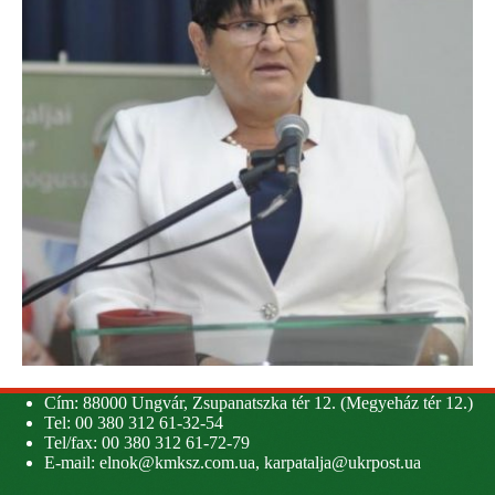
Cím: 88000 Ungvár, Zsupanatszka tér 12. (Megyeház tér 12.)
Tel: 00 380 312 61-32-54
Tel/fax: 00 380 312 61-72-79
E-mail:
elnok@kmksz.com.ua
,
karpatalja@ukrpost.ua