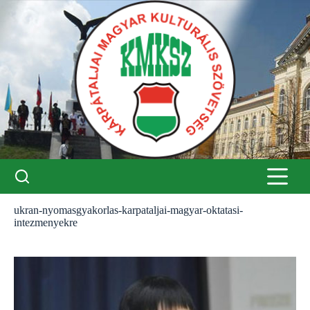
Skip
to
content
ukran-nyomasgyakorlas-karpataljai-magyar-oktatasi-
intezmenyekre