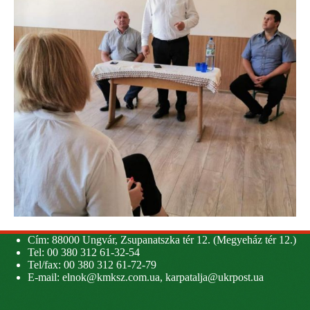
Cím: 88000 Ungvár, Zsupanatszka tér 12. (Megyeház tér 12.)
Tel: 00 380 312 61-32-54
Tel/fax: 00 380 312 61-72-79
E-mail:
elnok@kmksz.com.ua
,
karpatalja@ukrpost.ua