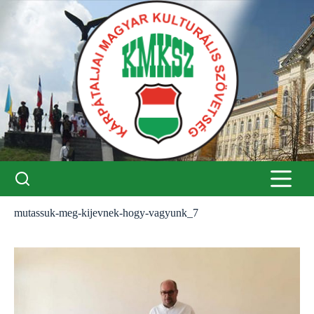
Skip
to
content
mutassuk-meg-kijevnek-hogy-vagyunk_7