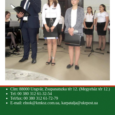
Cím: 88000 Ungvár, Zsupanatszka tér 12. (Megyeház tér 12.)
Tel: 00 380 312 61-32-54
Tel/fax: 00 380 312 61-72-79
E-mail:
elnok@kmksz.com.ua
,
karpatalja@ukrpost.ua