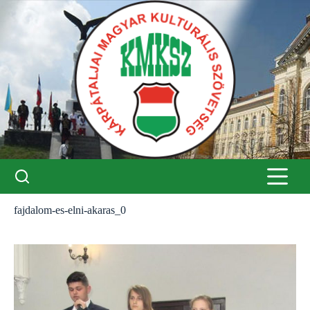
Skip
to
content
fajdalom-es-elni-akaras_0