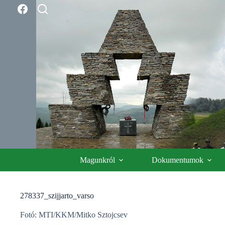
Skip
to
content
Magunkról
Dokumentumok
278337_szijjarto_varso
Fotó: MTI/KKM/Mitko Sztojcsev