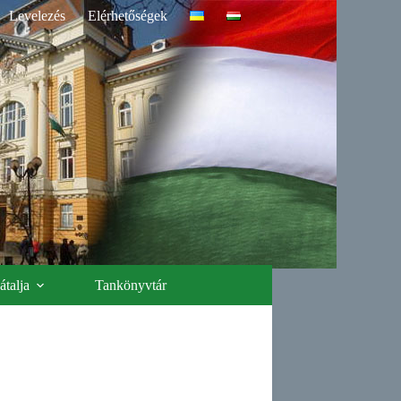
Levelezés
Elérhetőségek
talja
Tankönyvtár