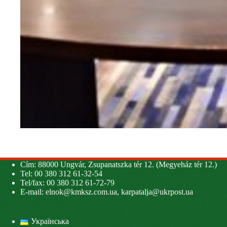
Cím: 88000 Ungvár, Zsupanatszka tér 12. (Megyeház tér 12.)
Tel: 00 380 312 61-32-54
Tel/fax: 00 380 312 61-72-79
E-mail:
elnok@kmksz.com.ua
,
karpatalja@ukrpost.ua
Українська