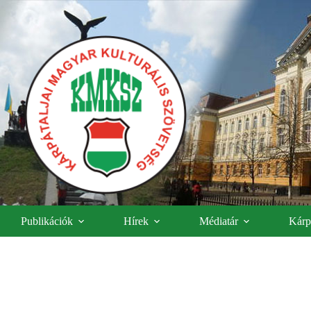
Publikációk
Hírek
Médiatár
Kárpá