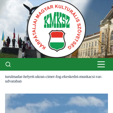
Skip
to
content
turulmadar-helyett-ukran-cimer-fog-ekeskedni-munkacsi-var-
udvaraban