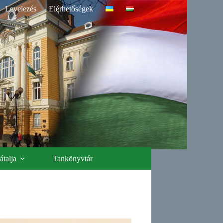
Levelezés
Elérhetőségek
talja
Tankönyvtár