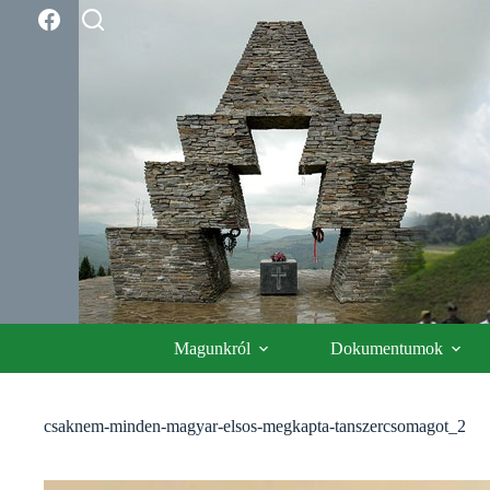
Skip
to
content
Magunkról
Dokumentumok
csaknem-minden-magyar-elsos-megkapta-tanszercsomagot_2