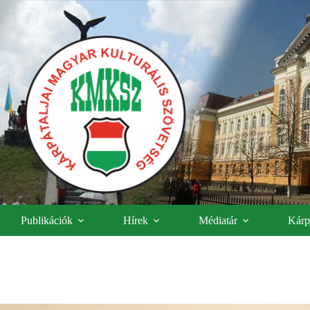
Publikációk
Hírek
Médiatár
Kárpá