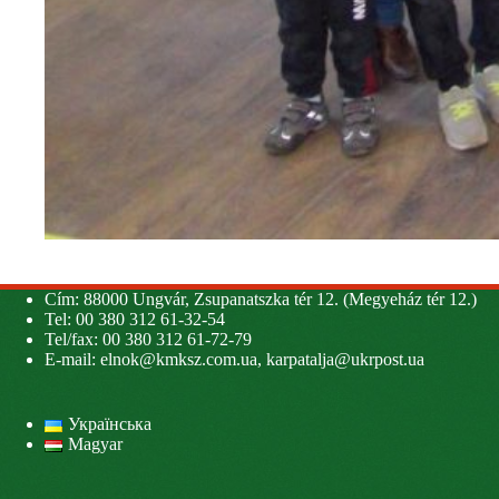
Cím: 88000 Ungvár, Zsupanatszka tér 12. (Megyeház tér 12.)
Tel: 00 380 312 61-32-54
Tel/fax: 00 380 312 61-72-79
E-mail:
elnok@kmksz.com.ua
,
karpatalja@ukrpost.ua
Українська
Magyar