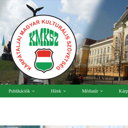
Publikációk
Hírek
Médiatár
Kárpá