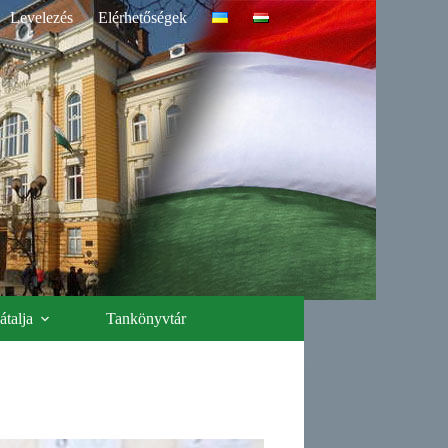
Levelezés
Elérhetőségek
talja
Tankönyvtár