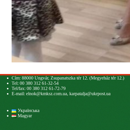
Cím: 88000 Ungvár, Zsupanatszka tér 12. (Megyeház tér 12.)
Tel: 00 380 312 61-32-54
Tel/fax: 00 380 312 61-72-79
E-mail:
elnok@kmksz.com.ua
,
karpatalja@ukrpost.ua
Українська
Magyar