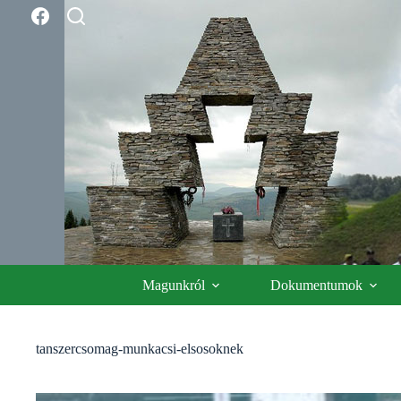
Skip
to
content
Magunkról
Dokumentumok
tanszercsomag-munkacsi-elsosoknek