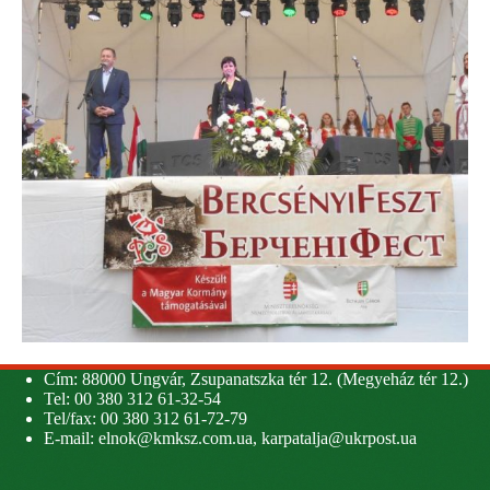
Cím: 88000 Ungvár, Zsupanatszka tér 12. (Megyeház tér 12.)
Tel: 00 380 312 61-32-54
Tel/fax: 00 380 312 61-72-79
E-mail:
elnok@kmksz.com.ua
,
karpatalja@ukrpost.ua