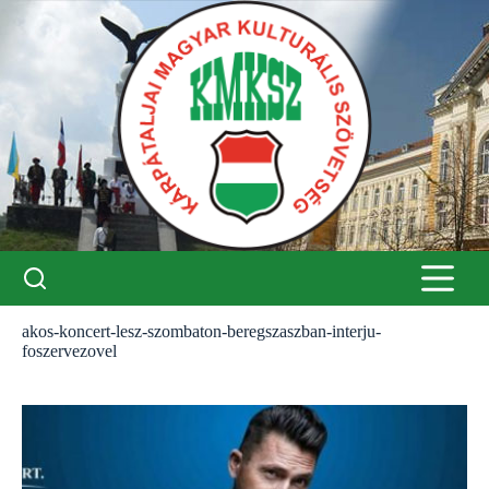
Skip
to
content
akos-koncert-lesz-szombaton-beregszaszban-interju-
foszervezovel