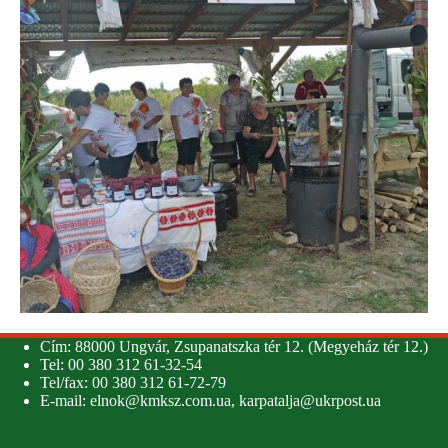
Cím: 88000 Ungvár, Zsupanatszka tér 12. (Megyeház tér 12.)
Tel: 00 380 312 61-32-54
Tel/fax: 00 380 312 61-72-79
E-mail:
elnok@kmksz.com.ua
,
karpatalja@ukrpost.ua