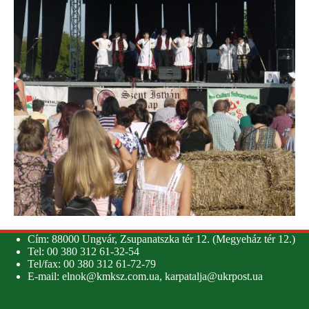
Cím: 88000 Ungvár, Zsupanatszka tér 12. (Megyeház tér 12.)
Tel: 00 380 312 61-32-54
Tel/fax: 00 380 312 61-72-79
E-mail:
elnok@kmksz.com.ua
,
karpatalja@ukrpost.ua