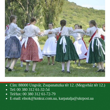
Cím: 88000 Ungvár, Zsupanatszka tér 12. (Megyeház tér 12.)
Tel: 00 380 312 61-32-54
Tel/fax: 00 380 312 61-72-79
E-mail:
elnok@kmksz.com.ua
,
karpatalja@ukrpost.ua