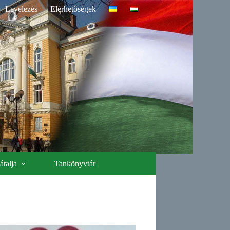
Levelezés
Elérhetőségek
talja
Tankönyvtár