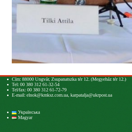
Cím: 88000 Ungvár, Zsupanatszka tér 12. (Megyeház tér 12.)
Tel: 00 380 312 61-32-54
Tel/fax: 00 380 312 61-72-79
E-mail:
elnok@kmksz.com.ua
,
karpatalja@ukrpost.ua
Українська
Magyar