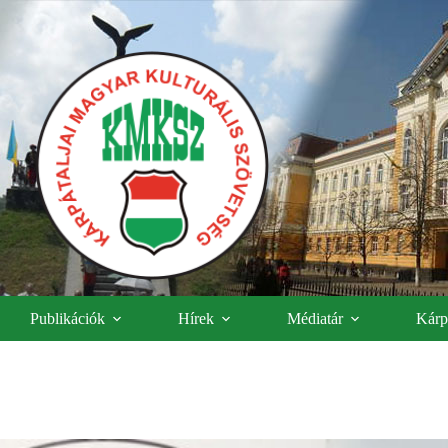
Publikációk
Hírek
Médiatár
Kárpá