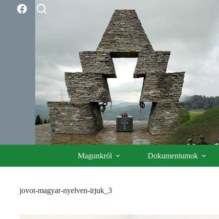
Skip
to
content
Magunkról
Dokumentumok
jovot-magyar-nyelven-irjuk_3