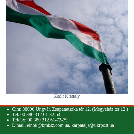
Zsolt Kristaly
Cím: 88000 Ungvár, Zsupanatszka tér 12. (Megyeház tér 12.)
Tel: 00 380 312 61-32-54
Tel/fax: 00 380 312 61-72-79
E-mail:
elnok@kmksz.com.ua
,
karpatalja@ukrpost.ua