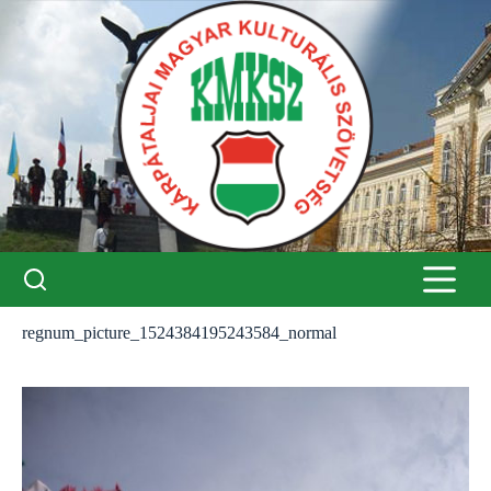
Skip
to
content
regnum_picture_1524384195243584_normal