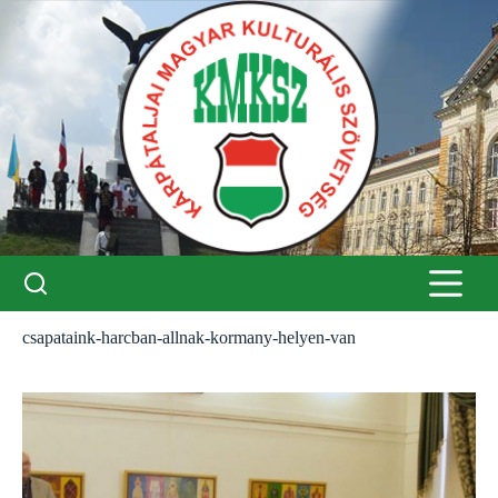
Skip
to
content
csapataink-harcban-allnak-kormany-helyen-van