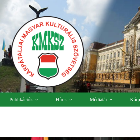
Publikációk
Hírek
Médiatár
Kárpá