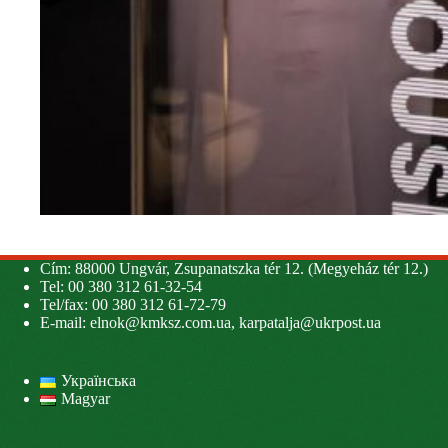
Cím: 88000 Ungvár, Zsupanatszka tér 12. (Megyeház tér 12.)
Tel: 00 380 312 61-32-54
Tel/fax: 00 380 312 61-72-79
E-mail:
elnok@kmksz.com.ua
,
karpatalja@ukrpost.ua
Українська
Magyar