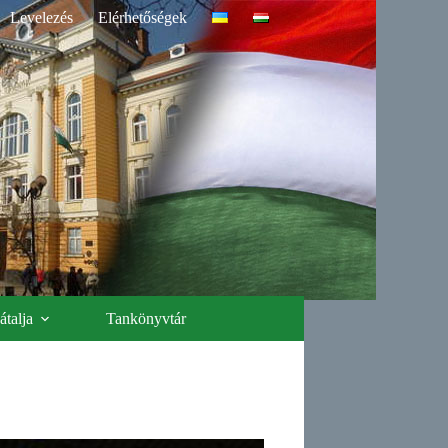
Levelezés
Elérhetőségek
talja
Tankönyvtár