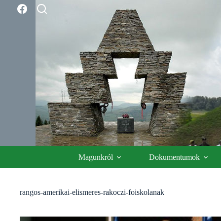
Skip
to
content
Magunkról
Dokumentumok
rangos-amerikai-elismeres-rakoczi-foiskolanak