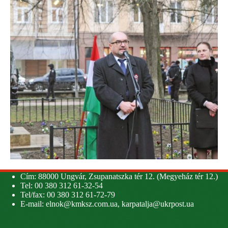
Cím: 88000 Ungvár, Zsupanatszka tér 12. (Megyeház tér 12.)
Tel: 00 380 312 61-32-54
Tel/fax: 00 380 312 61-72-79
E-mail:
elnok@kmksz.com.ua
,
karpatalja@ukrpost.ua