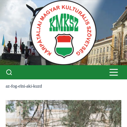
Skip
to
content
az-fog-elni-aki-kuzd