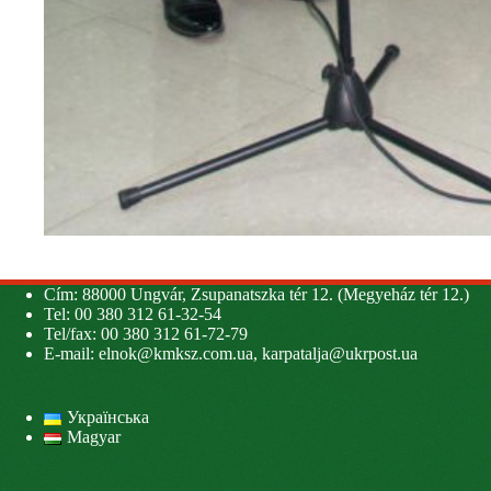
Cím: 88000 Ungvár, Zsupanatszka tér 12. (Megyeház tér 12.)
Tel: 00 380 312 61-32-54
Tel/fax: 00 380 312 61-72-79
E-mail:
elnok@kmksz.com.ua
,
karpatalja@ukrpost.ua
Українська
Magyar