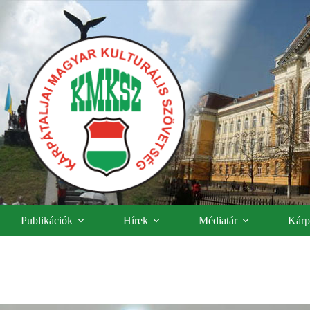
Publikációk
Hírek
Médiatár
Kárpá