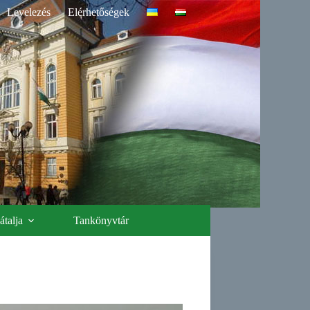
Levelezés
Elérhetőségek
talja
Tankönyvtár