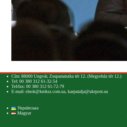
Cím: 88000 Ungvár, Zsupanatszka tér 12. (Megyeház tér 12.)
Tel: 00 380 312 61-32-54
Tel/fax: 00 380 312 61-72-79
E-mail:
elnok@kmksz.com.ua
,
karpatalja@ukrpost.ua
Українська
Magyar