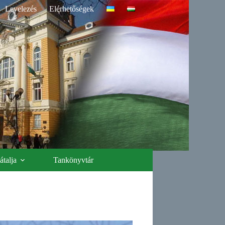
Levelezés
Elérhetőségek
talja
Tankönyvtár