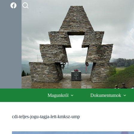
Skip
to
content
Magunkról
Dokumentumok
cdi-teljes-jogu-tagja-lett-kmksz-ump