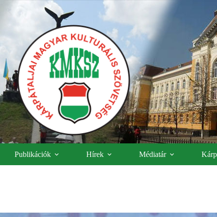
Publikációk
Hírek
Médiatár
Kárpá